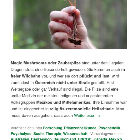
Magic Mushrooms oder Zauberpilze
sind unter den illegalen
Drogen stets eine Besonderheit gewesen: Sie kommen auch
in
freier Wildbahn
vor, und wer sie dort
pflückt und isst
, wird
zumindest in
Österreich nicht unter Strafe
gestellt. Erst
Weitergabe oder gar Verkauf sind illegal. Die Pilze sind eine
uralte Medizin der meisten indigenen und angestammten
Volksgruppen
Mexikos und Mittelamerikas.
Ihre Einnahme war
und ist eingebettet in
religiös-zeremonielle Heilsrituale
. Man
muss davon ausgehen, dass auch
Weiterlesen
→
Veröffentlicht unter
Forschung
,
Pflanzenheilkunde
,
Psychedelik
,
Psycholyse
,
Sucht
,
Therapie
,
Wissenschaft
|
Verschlagwortet mit
Australien
,
Depression
,
Deutschland
,
ENCOD
,
Kanada
,
Mexiko
,