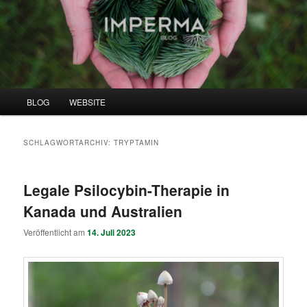
Zum
Zum
Institut für menschliche Permakultivierung
primären
sekundären
Inhalt
Inhalt
springen
springen
IMPERMA BLOG
Hauptmenü
BLOG
WEBSITE
SCHLAGWORTARCHIV:
TRYPTAMIN
Legale Psilocybin-Therapie in
Kanada und Australien
Veröffentlicht am
14. Juli 2023