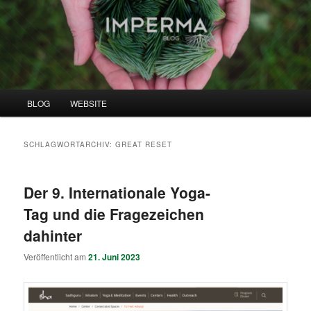
Zum
Zum
Institut für menschliche Permakultivierung
primären
sekundären
Inhalt
Inhalt
springen
springen
IMPERMA BLOG
Hauptmenü
BLOG
WEBSITE
SCHLAGWORTARCHIV:
GREAT RESET
Der 9. Internationale Yoga-
Tag und die Fragezeichen
dahinter
Veröffentlicht am
21. Juni 2023