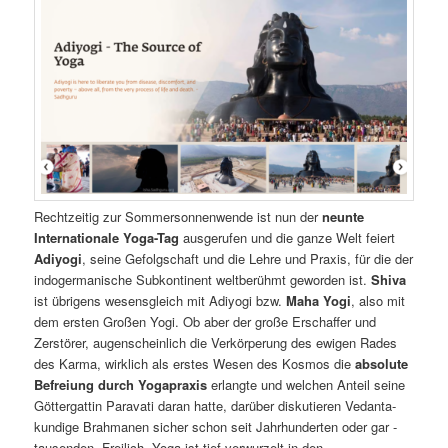
Rechtzeitig zur Sommersonnenwende ist nun der
neunte
Internationale Yoga-Tag
ausgerufen und die ganze Welt feiert
Adiyogi
, seine Gefolgschaft und die Lehre und Praxis, für die der
indogermanische Subkontinent weltberühmt geworden ist.
Shiva
ist übrigens wesensgleich mit Adiyogi bzw.
Maha Yogi
, also mit
dem ersten Großen Yogi. Ob aber der große Erschaffer und
Zerstörer, augenscheinlich die Verkörperung des ewigen Rades
des Karma, wirklich als erstes Wesen des Kosmos die
absolute
Befreiung durch Yogapraxis
erlangte und welchen Anteil seine
Göttergattin Paravati daran hatte, darüber diskutieren Vedanta-
kundige Brahmanen sicher schon seit Jahrhunderten oder gar -
tausenden. Freilich, Yoga ist tief verwurzelt in den