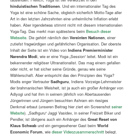
hinduistischen Traditionen
. Und ein internationaler Tag des
Yoga ist eine schöne Sache, obgleich sicherlich Motto-Tage aller
Art in den letzten Jahrzehnten eine unheimliche Inflation erlebt
haben. Aber irgendetwas stimmt nicht mit diesem internationalen
Yoga-Tag. Das merkt man spätestens beim
Besuch dieser
Webseite
. Die gehört nämlich den
Vereinten Nationen
, einer
zutiefst fragwürdigen und gefährlichen Organisation. Der oberste
Inhalt der Seite ist ein Video von
Indiens Premierminister
Narendra Modi
, wie er eine Yoga-„Session“ leitet. Modi ist ein
bekennender religiöser Ultranationalist. Das mag einem gefallen
oder nicht, er hat sicher seine Gründe, genau wie seine
Wählerschaft. Aber entspricht das den Prinzipien des Yoga?
Modis enger Vertrauter
Sadhguru
, Indiens Vorzeige-Lehrmeister
der brahmanischen Weisheit, ist ja auch ein großer Anhänger von
Adiyogi und hat ihm in seinem jährlich von Abertausenden
Jüngerinnen und Jüngern besuchten Ashram ein riesiges
Denkmal erbaut (unseren Beitrag hier ziert ein Screenshot
seiner
Website
). „Sadhguru“ Jaggi Vasidev, in seiner Freizeit Biker und
Pendler, ist übrigens auch ein Anhänger des
Great Reset von
Klaus Schwab
und ein gerngesehener Gast beim
World
Economic Forum
, wie
dieser Videozusammenschnitt
belegt.