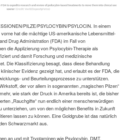
IONEN/PILZE/PSYLOCYBIN/PSYLOCIN. In einem
 vorne hat die mächtige US-amerikanische Lebensmittel-
and Drug Administration (FDA) im Fall von
nen die Applizierung von Psylocybin-Therapie als
fiziert und damit Forschung und medizinische
t. Die Klassifizierung besagt, dass diese Behandlung
er klinischer Evidenz gezeigt hat, und erlaubt es der FDA, die
wicklungs- und Beurteilungsprozesse zu unterstützen.
Wirkstoff, der vor allem in sogenannten „magischen Pilzen“
 mehr, wie stark der Druck in Amerika bereits ist, die bisher
erten „Rauchgifte“ nun endlich einer menschenwürdigen
 unterziehen, um von den möglichen Benefits in Zukunft
tieren lassen zu können. Eine Goldgrube ist das natürlich
s den Schwarzmarkt aus.
gen an und mit Tryptaminen wie Psylocybin, DMT,