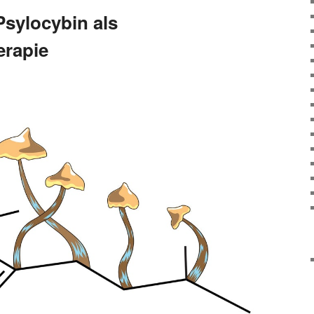
sylocybin als
erapie