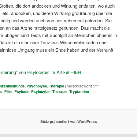
toffen, die dort andocken und Wirkung entfalten, wo auch
n etc. andocken, und deren Wirkung großräumig über die
d nötig und werden auch von uns vehement gefordert. Sie
hen an das Arzneimittelgesetz gebunden. Das macht die
im übrigen sind Tests mit Suchtgift an Menschen ohnehin in
 Das ist ein sinnloser Tanz aus Wissensblockaden und
sinnlose Umgang muss ein Ende haben und der Vernunft
isierung“ von Psylocybin im Artikel HIER
.
anzenheilkunde
,
Psycholyse
,
Therapie
|
Verschlagwortet mit
ms
,
Pilze
,
Psylocin
,
Psylocybin
,
Therapie
,
Tryptamine
Stolz präsentiert von WordPress