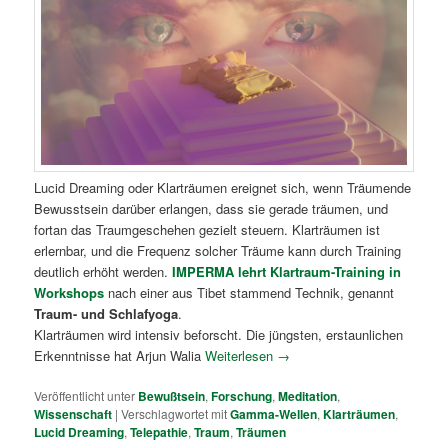
Lucid Dreaming oder Klarträumen ereignet sich, wenn Träumende
Bewusstsein darüber erlangen, dass sie gerade träumen, und
fortan das Traumgeschehen gezielt steuern. Klarträumen ist
erlernbar, und die Frequenz solcher Träume kann durch Training
deutlich erhöht werden.
IMPERMA lehrt Klartraum-Training in
Workshops
nach einer aus Tibet stammend Technik, genannt
Traum- und Schlafyoga
.
Klarträumen wird intensiv beforscht. Die jüngsten, erstaunlichen
Erkenntnisse hat Arjun Walia
Weiterlesen
→
Veröffentlicht unter
Bewußtsein
,
Forschung
,
Meditation
,
Wissenschaft
|
Verschlagwortet mit
Gamma-Wellen
,
Klarträumen
,
Lucid Dreaming
,
Telepathie
,
Traum
,
Träumen